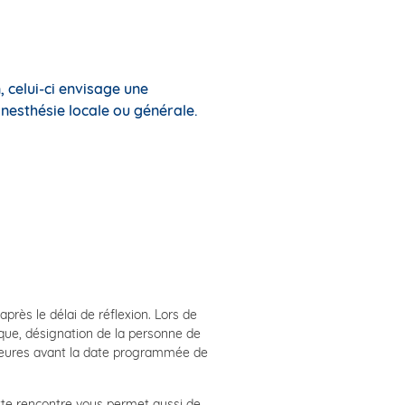
 celui-ci envisage une
anesthésie locale ou générale.
rès le délai de réflexion. Lors de
ique, désignation de la personne de
8 heures avant la date programmée de
ette rencontre vous permet aussi de