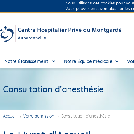
Nous utilisons des cookies pour vous o
Groupe Vivalto Santé
Entre nous, la vie
Vous pouvez en savoir plus sur les c
Notre Établissement
Notre Équipe médicale
Vot
Consultation d’anesthésie
Accueil
→
Votre admission
→
Consultation d’anesthésie