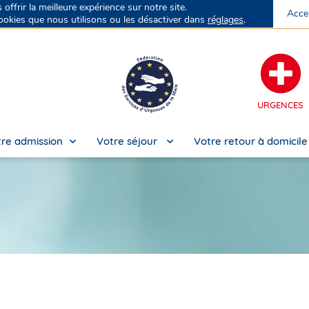
ffrir la meilleure expérience sur notre site.
Acce
No
ookies que nous utilisons ou les désactiver dans
réglages
.
URGENCES
re admission
Votre séjour
Votre retour à domicil