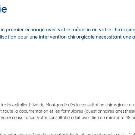
ie
 un premier échange avec votre médecin ou votre chirurgien,
lisation pour une intervention chirurgicale nécessitant une 
 Hospitalier Privé du Montgardé dès la consultation chirurgicale ou ap
t toute la documentation et les formulaires (questionnaires anesthés
de votre consultation Votre consultation doit avoir lieu au minimum 4
ératoires en fonction de vos antécédents et les traitements suivis. C