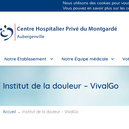
Nous utilisons des cookies pour vous o
Groupe Vivalto Santé
Entre nous, la vie
Vous pouvez en savoir plus sur les c
Notre Établissement
Notre Équipe médicale
Vot
Institut de la douleur – VivalGo
Accueil
→
Institut de la douleur – VivalGo