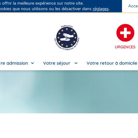
ffrir la meilleure expérience sur notre site.
Acce
No
ookies que nous utilisons ou les désactiver dans
réglages
.
URGENCES
re admission
Votre séjour
Votre retour à domicil