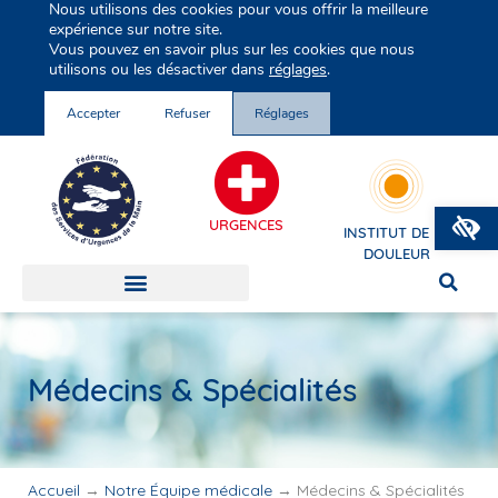
Nous utilisons des cookies pour vous offrir la meilleure
Groupe Vivalto Santé
expérience sur notre site.
Entre nous, la vie
Vous pouvez en savoir plus sur les cookies que nous
utilisons ou les désactiver dans
réglages
.
Accepter
Refuser
Réglages
O
URGENCES
INSTITUT DE LA
DOULEUR
Médecins & Spécialités
Accueil
→
Notre Équipe médicale
→
Médecins & Spécialités